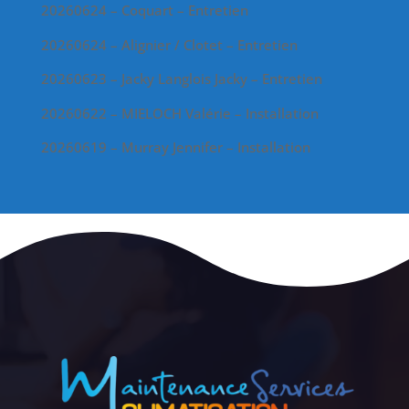
20260624 – Coquart – Entretien
20260624 – Alignier / Clotet – Entretien
20260623 – Jacky Langlois Jacky – Entretien
20260622 – MIELOCH Valérie – Installation
20260619 – Murray Jennifer – Installation