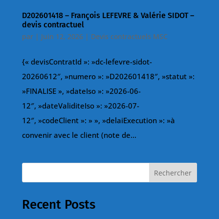
D202601418 – François LEFEVRE & Valérie SIDOT –
devis contractuel
par
|
Juin 12, 2026
|
Devis contractuels MSC
{« devisContratId »: »dc-lefevre-sidot-
20260612″, »numero »: »D202601418″, »statut »:
»FINALISE », »dateIso »: »2026-06-
12″, »dateValiditeIso »: »2026-07-
12″, »codeClient »: » », »delaiExecution »: »à
convenir avec le client (note de...
Rechercher
Recent Posts