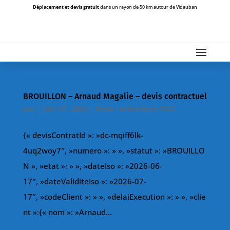
Déplacement et devis gratuit
dans un rayon de 50 km autour de Vidauban
BROUILLON – Arnaud Magalie – devis contractuel
par
|
Juin 17, 2026
|
Devis contractuels MSC
{« devisContratId »: »dc-mqiff6lk-
4uq2woy7″, »numero »: » », »statut »: »BROUILLO
N », »etat »: » », »dateIso »: »2026-06-
17″, »dateValiditeIso »: »2026-07-
17″, »codeClient »: » », »delaiExecution »: » », »clie
nt »:{« nom »: »Arnaud...