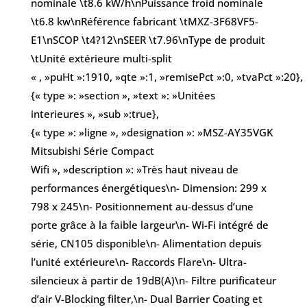
nominale \t8.6 kW/h\nPuissance froid nominale
\t6.8 kw\nRéférence fabricant \tMXZ-3F68VF5-
E1\nSCOP \t4?12\nSEER \t7.96\nType de produit
\tUnité extérieure multi-split
« , »puHt »:1910, »qte »:1, »remisePct »:0, »tvaPct »:20},
{« type »: »section », »text »: »Unitées
interieures », »sub »:true},
{« type »: »ligne », »designation »: »MSZ-AY35VGK
Mitsubishi Série Compact
Wifi », »description »: »Très haut niveau de
performances énergétiques\n- Dimension: 299 x
798 x 245\n- Positionnement au-dessus d’une
porte grâce à la faible largeur\n- Wi-Fi intégré de
série, CN105 disponible\n- Alimentation depuis
l’unité extérieure\n- Raccords Flare\n- Ultra-
silencieux à partir de 19dB(A)\n- Filtre purificateur
d’air V-Blocking filter,\n- Dual Barrier Coating et