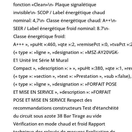
fonction «Clean»\n- Plaque signalétique
invisible\n- SCOP / Label énergétique chaud
nominal: 4,7\n- Classe énergétique chaud: A++\n-
SEER / Label énergétique froid nominal: 8.7\n-
Classe énergétique froid:
A+++ », »puHt »:460, »qte »:2, »remisePct »:0, »tvaPct »:
{« type »: »ligne », »designation »: »MSZ-AY20VGK-
E1 Unité Int Série M Mural
Compact », »description »: » », »puHt »:380, »qte »:1, »re
{« type »: »section », »text »: »Prestation », »sub »:false},
{« type »: »ligne », »designation »: »FORFAIT POSE
ET MISE EN SERVICE », »description »: »FORFAIT
POSE ET MISE EN SERVICE Respect des
recommandations constructeurs Test d’étanchéité
du circuit sous azote 38 Bar Tirage au vide
Vérification en mode chaud et froid Rapport
technique des relevés de mesures Explication de