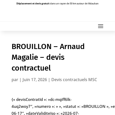
Déplacement et devis gratuit
dans un rayon de 50 km autour de Vidauban
BROUILLON – Arnaud
Magalie – devis
contractuel
par
|
Juin 17, 2026
|
Devis contractuels MSC
{« devisContratId »: »dc-mqiff6lk-
4uq2woy7″, »numero »: » », »statut »: »BROUILLON », »eta
06-17″, »dateValiditeIso »: »2026-07-