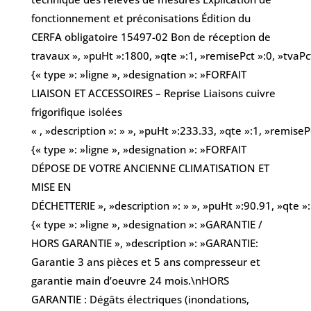
fonctionnement et préconisations Édition du
CERFA obligatoire 15497-02 Bon de réception de
travaux », »puHt »:1800, »qte »:1, »remisePct »:0, »tvaPc
{« type »: »ligne », »designation »: »FORFAIT
LIAISON ET ACCESSOIRES – Reprise Liaisons cuivre
frigorifique isolées
« , »description »: » », »puHt »:233.33, »qte »:1, »remiseP
{« type »: »ligne », »designation »: »FORFAIT
DÉPOSE DE VOTRE ANCIENNE CLIMATISATION ET
MISE EN
DÉCHETTERIE », »description »: » », »puHt »:90.91, »qte »
{« type »: »ligne », »designation »: »GARANTIE /
HORS GARANTIE », »description »: »GARANTIE:
Garantie 3 ans pièces et 5 ans compresseur et
garantie main d’oeuvre 24 mois.\nHORS
GARANTIE : Dégâts électriques (inondations,