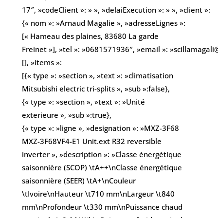
17″, »codeClient »: » », »delaiExecution »: » », »client »:
{« nom »: »Arnaud Magalie », »adresseLignes »:
[« Hameau des plaines, 83680 La garde
Freinet »], »tel »: »0681571936″, »email »: »scillamagali
[], »items »:
[{« type »: »section », »text »: »climatisation
Mitsubishi electric tri-splits », »sub »:false},
{« type »: »section », »text »: »Unité
exterieure », »sub »:true},
{« type »: »ligne », »designation »: »MXZ-3F68
MXZ-3F68VF4-E1 Unit.ext R32 reversible
inverter », »description »: »Classe énergétique
saisonnière (SCOP) \tA++\nClasse énergétique
saisonnière (SEER) \tA+\nCouleur
\tIvoire\nHauteur \t710 mm\nLargeur \t840
mm\nProfondeur \t330 mm\nPuissance chaud