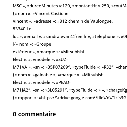
MSC », »dureeMinutes »:120, »montantHt »:250, »coutMateri
{« nom »: »Vincent Castione
Vincent », »adresse »: »812 chemin de Vaulongue,
83340 Le
luc », »email »: »sandra.evan@free.fr », »telephone »: 
[{« nom »: »Groupe
extérieur », »marque »: »Mitsubishi
Electric », »modele »: »SUZ-
M71VA », »sn »: »35P07269″, »typeFluide »: »R32″, »char
{« nom »: »gainable », »marque »: »Mitsubishi
Electric », »modele »: »PEAD-
M71JA2″, »sn »: »3L05291″, »typeFluide »: » », »chargeKg 
{« rapport »: »https:\/\/drive.google.com\/file\/d\/1
0 commentaire