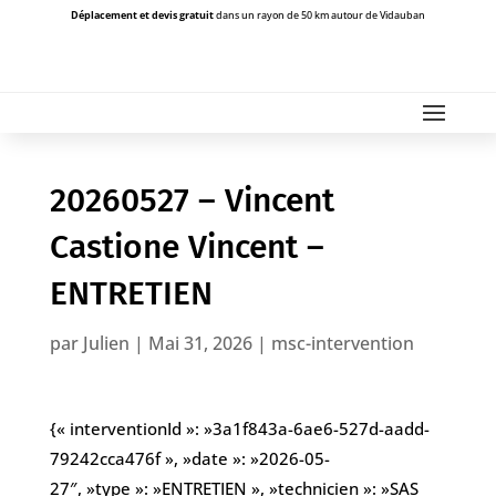
Déplacement et devis gratuit
dans un rayon de 50 km autour de Vidauban
20260527 – Vincent
Castione Vincent –
ENTRETIEN
par
Julien
|
Mai 31, 2026
|
msc-intervention
{« interventionId »: »3a1f843a-6ae6-527d-aadd-
79242cca476f », »date »: »2026-05-
27″, »type »: »ENTRETIEN », »technicien »: »SAS