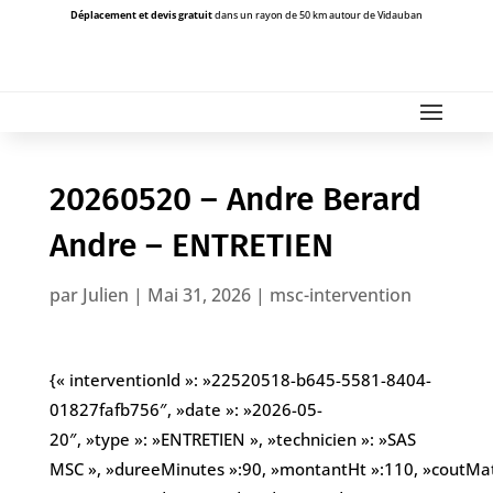
Déplacement et devis gratuit
dans un rayon de 50 km autour de Vidauban
20260520 – Andre Berard
Andre – ENTRETIEN
par
Julien
|
Mai 31, 2026
|
msc-intervention
{« interventionId »: »22520518-b645-5581-8404-
01827fafb756″, »date »: »2026-05-
20″, »type »: »ENTRETIEN », »technicien »: »SAS
MSC », »dureeMinutes »:90, »montantHt »:110, »coutMaterie