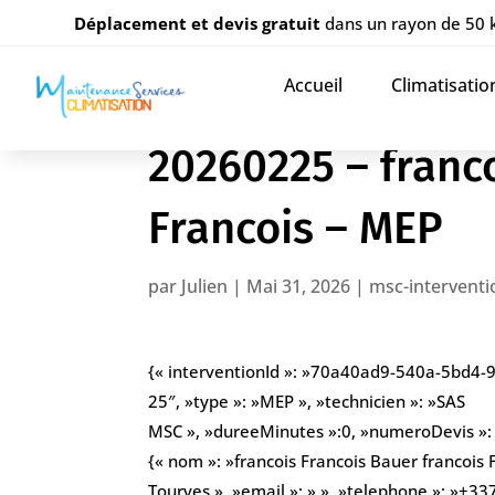
Déplacement et devis gratuit
dans un rayon de 50
Accueil
Climatisatio
20260225 – franco
Francois – MEP
par
Julien
|
Mai 31, 2026
|
msc-interventi
{« interventionId »: »70a40ad9-540a-5bd4-
25″, »type »: »MEP », »technicien »: »SAS
MSC », »dureeMinutes »:0, »numeroDevis »: » 
{« nom »: »francois Francois Bauer francois
Tourves », »email »: » », »telephone »: »+