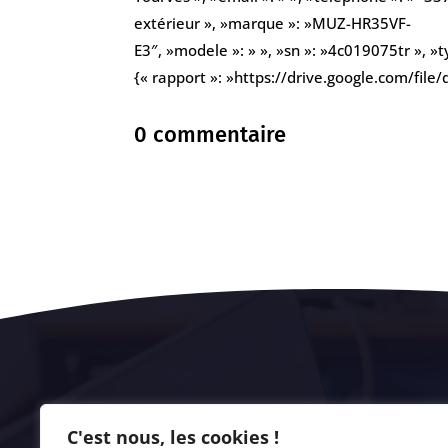
extérieur », »marque »: »MUZ-HR35VF-
E3″, »modele »: » », »sn »: »4c019075tr », »t
{« rapport »: »https://drive.google.com/f
0 commentaire
C'est nous, les cookies !