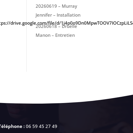
20260619 – Murray
Jennifer – Installation
»https://drive.google.com/file/d/1j4p0o9Dn0MpwTOOV7IOCzpLiL
20260618 – Druelle
Manon – Entretien
Téléphone :
06 59 45 27 49