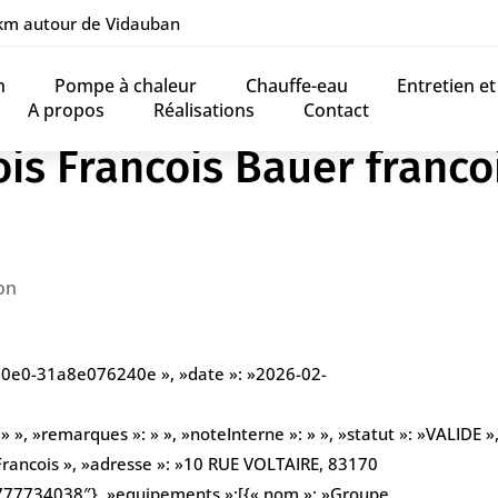
 km autour de Vidauban
n
Pompe à chaleur
Chauffe-eau
Entretien e
A propos
Réalisations
Contact
is Francois Bauer franco
on
90e0-31a8e076240e », »date »: »2026-02-
», »remarques »: » », »noteInterne »: » », »statut »: »VALIDE », 
 Francois », »adresse »: »10 RUE VOLTAIRE, 83170
33777734038″}, »equipements »:[{« nom »: »Groupe