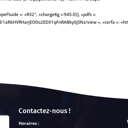
ypeFluide »: »R32″, »chargeKg »:945.0}], »pdfs »:
ile/d/1aR6HVRHarjEO0o2EDX1qFnRABky0jSNz/view », »cerfa »: 
Contactez-nous !
Horaires :