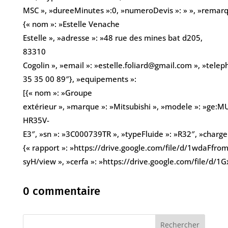
MSC », »dureeMinutes »:0, »numeroDevis »: » », »remarques
{« nom »: »Estelle Venache
Estelle », »adresse »: »48 rue des mines bat d205,
83310
Cogolin », »email »: »estelle.foliard@gmail.com », »telep
35 35 00 89″}, »equipements »:
[{« nom »: »Groupe
extérieur », »marque »: »Mitsubishi », »modele »: »ge:M
HR35V-
E3″, »sn »: »3C000739TR », »typeFluide »: »R32″, »chargeK
{« rapport »: »https://drive.google.com/file/d/1wdaFf
syH/view », »cerfa »: »https://drive.google.com/file/d
0 commentaire
Rechercher