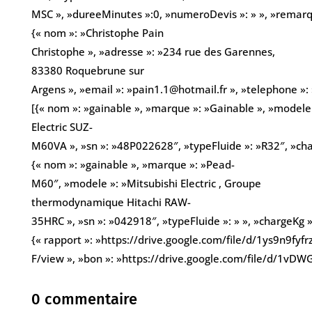
MSC », »dureeMinutes »:0, »numeroDevis »: » », »remarques
{« nom »: »Christophe Pain
Christophe », »adresse »: »234 rue des Garennes,
83380 Roquebrune sur
Argens », »email »: »pain1.1@hotmail.fr », »telephone 
[{« nom »: »gainable », »marque »: »Gainable », »modele 
Electric SUZ-
M60VA », »sn »: »48P022628″, »typeFluide »: »R32″, »cha
{« nom »: »gainable », »marque »: »Pead-
M60″, »modele »: »Mitsubishi Electric , Groupe
thermodynamique Hitachi RAW-
35HRC », »sn »: »042918″, »typeFluide »: » », »chargeKg »:
{« rapport »: »https://drive.google.com/file/d/1ys9n9
F/view », »bon »: »https://drive.google.com/file/d/1
0 commentaire