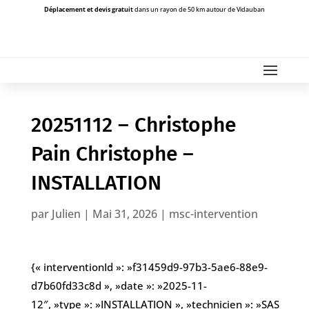
Déplacement et devis gratuit
dans un rayon de 50 km autour de Vidauban
20251112 – Christophe
Pain Christophe –
INSTALLATION
par
Julien
|
Mai 31, 2026
|
msc-intervention
{« interventionId »: »f31459d9-97b3-5ae6-88e9-
d7b60fd33c8d », »date »: »2025-11-
12″, »type »: »INSTALLATION », »technicien »: »SAS