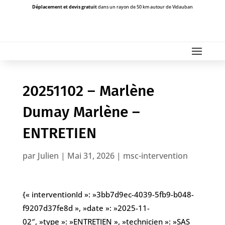
Déplacement et devis gratuit
dans un rayon de 50 km autour de Vidauban
20251102 – Marlène
Dumay Marlène –
ENTRETIEN
par
Julien
|
Mai 31, 2026
|
msc-intervention
{« interventionId »: »3bb7d9ec-4039-5fb9-b048-
f9207d37fe8d », »date »: »2025-11-
02″, »type »: »ENTRETIEN », »technicien »: »SAS