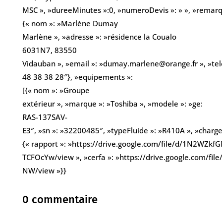
MSC », »dureeMinutes »:0, »numeroDevis »: » », »remarques
{« nom »: »Marlène Dumay
Marlène », »adresse »: »résidence la Coualo
6031N7, 83550
Vidauban », »email »: »dumay.marlene@orange.fr », »te
48 38 38 28″}, »equipements »:
[{« nom »: »Groupe
extérieur », »marque »: »Toshiba », »modele »: »ge:
RAS-137SAV-
E3″, »sn »: »32200485″, »typeFluide »: »R410A », »chargeK
{« rapport »: »https://drive.google.com/file/d/1N2WZ
TCFOcYw/view », »cerfa »: »https://drive.google.com/
NW/view »}}
0 commentaire