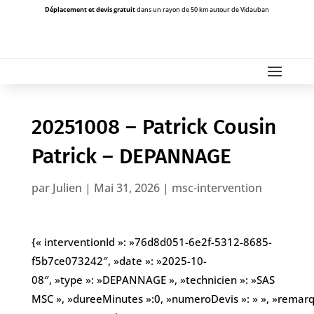
Déplacement et devis gratuit
dans un rayon de 50 km autour de Vidauban
20251008 – Patrick Cousin
Patrick – DEPANNAGE
par
Julien
|
Mai 31, 2026
|
msc-intervention
{« interventionId »: »76d8d051-6e2f-5312-8685-
f5b7ce073242″, »date »: »2025-10-
08″, »type »: »DEPANNAGE », »technicien »: »SAS
MSC », »dureeMinutes »:0, »numeroDevis »: » », »remarques