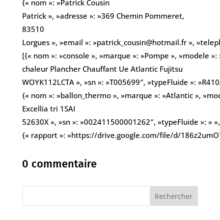
{« nom »: »Patrick Cousin
Patrick », »adresse »: »369 Chemin Pommeret,
83510
Lorgues », »email »: »patrick_cousin@hotmail.fr », »tel
[{« nom »: »console », »marque »: »Pompe », »modele »:
chaleur Plancher Chauffant Ue Atlantic Fujitsu
WOYK112LCTA », »sn »: »T005699″, »typeFluide »: »R410A
{« nom »: »ballon_thermo », »marque »: »Atlantic », »mod
Excellia tri 1SAI
52630X », »sn »: »002411500001262″, »typeFluide »: » », 
{« rapport »: »https://drive.google.com/file/d/186z2u
0 commentaire
Rechercher