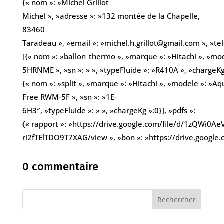
{« nom »: »Michel Grillot
Michel », »adresse »: »132 montée de la Chapelle,
83460
Taradeau », »email »: »michel.h.grillot@gmail.com », »
[{« nom »: »ballon_thermo », »marque »: »Hitachi », »mo
5HRNME », »sn »: » », »typeFluide »: »R410A », »chargeKg
{« nom »: »split », »marque »: »Hitachi », »modele »: »Aq
Free RWM-5F », »sn »: »1E-
6H3″, »typeFluide »: » », »chargeKg »:0}], »pdfs »:
{« rapport »: »https://drive.google.com/file/d/1zQWi0A
ri2fTElTDO9T7XAG/view », »bon »: »https://drive.googl
0 commentaire
Rechercher