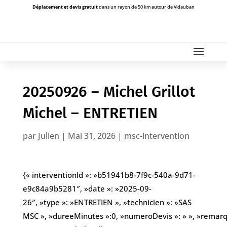
Déplacement et devis gratuit
dans un rayon de 50 km autour de Vidauban
20250926 – Michel Grillot
Michel – ENTRETIEN
par
Julien
|
Mai 31, 2026
|
msc-intervention
{« interventionId »: »b51941b8-7f9c-540a-9d71-
e9c84a9b5281″, »date »: »2025-09-
26″, »type »: »ENTRETIEN », »technicien »: »SAS
MSC », »dureeMinutes »:0, »numeroDevis »: » », »remarques