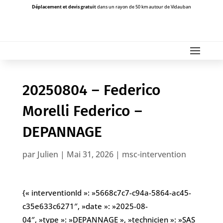
Déplacement et devis gratuit
dans un rayon de 50 km autour de Vidauban
20250804 – Federico
Morelli Federico –
DEPANNAGE
par
Julien
|
Mai 31, 2026
|
msc-intervention
{« interventionId »: »5668c7c7-c94a-5864-ac45-
c35e633c6271″, »date »: »2025-08-
04″, »type »: »DEPANNAGE », »technicien »: »SAS