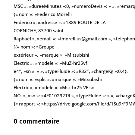
MSC », »dureeMinutes »:0, »numeroDevis »: » », »remarques
{« nom »: »Federico Morelli
Federico », »adresse »: »1889 ROUTE DE LA
CORNICHE, 83700 saint
Raphaël », »email »: »fmorellius@gmail.com », »teleph
[{« nom »: »Groupe
extérieur », »marque »: »Mitsubishi
Electric », »modele »: »MuZ-hr25vf
e4″, »sn »: » », »typeFluide »: »R32″, »chargeKg »:0.4},
{« nom »: »split », »marque »: »Mitsubishi
Electric », »modele »: »Msz-hr25 VF sn
NO. », »sn »: »4E010292TR », »typeFluide »: » », »chargeKg
{« rapport »: »https://drive.google.com/file/d/1Su9r
0 commentaire