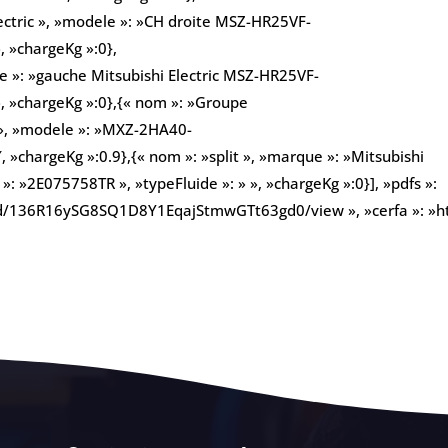
lectric », »modele »: »CH droite MSZ-HR25VF-
, »chargeKg »:0},
le »: »gauche Mitsubishi Electric MSZ-HR25VF-
», »chargeKg »:0},{« nom »: »Groupe
c », »modele »: »MXZ-2HA40-
, »chargeKg »:0.9},{« nom »: »split », »marque »: »Mitsubishi
»: »2E075758TR », »typeFluide »: » », »chargeKg »:0}], »pdfs »:
ile/d/136R16ySG8SQ1D8Y1EqajStmwGTt63gd0/view », »cerfa »: »