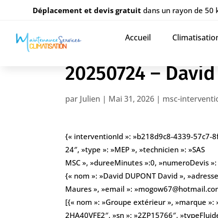
Déplacement et devis gratuit
dans un rayon de 50
Accueil
Climatisatio
20250724 – Davi
par
Julien
|
Mai 31, 2026
|
msc-interventi
{« interventionId »: »b218d9c8-4339-57c7-8
24″, »type »: »MEP », »technicien »: »SAS
MSC », »dureeMinutes »:0, »numeroDevis »: » 
{« nom »: »David DUPONT David », »adresse
Maures », »email »: »mogow67@hotmail.com
[{« nom »: »Groupe extérieur », »marque »: »
2HA40VFE2″, »sn »: »2ZP15766″, »typeFluide 