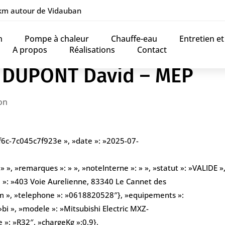
 km autour de Vidauban
n
Pompe à chaleur
Chauffe-eau
Entretien e
A propos
Réalisations
Contact
d DUPONT David – MEP
on
f6c-7c045c7f923e », »date »: »2025-07-
», »remarques »: » », »noteInterne »: » », »statut »: »VALIDE », 
 »: »403 Voie Aurelienne, 83340 Le Cannet des
 », »telephone »: »0618820528″}, »equipements »:
bi », »modele »: »Mitsubishi Electric MXZ-
»: »R32″, »chargeKg »:0.9},