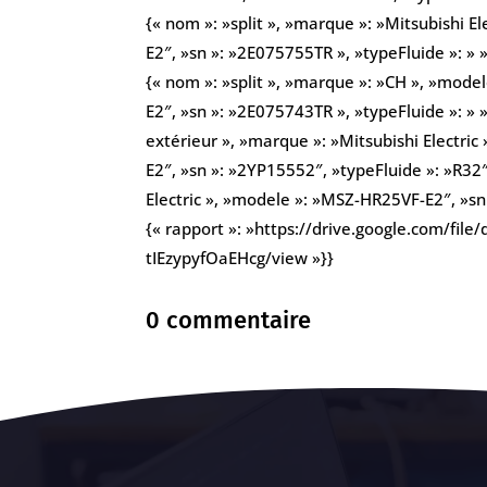
{« nom »: »split », »marque »: »Mitsubishi E
E2″, »sn »: »2E075755TR », »typeFluide »: » »
{« nom »: »split », »marque »: »CH », »mode
E2″, »sn »: »2E075743TR », »typeFluide »: » 
extérieur », »marque »: »Mitsubishi Electri
E2″, »sn »: »2YP15552″, »typeFluide »: »R32″
Electric », »modele »: »MSZ-HR25VF-E2″, »sn 
{« rapport »: »https://drive.google.com/f
tIEzypyfOaEHcg/view »}}
0 commentaire