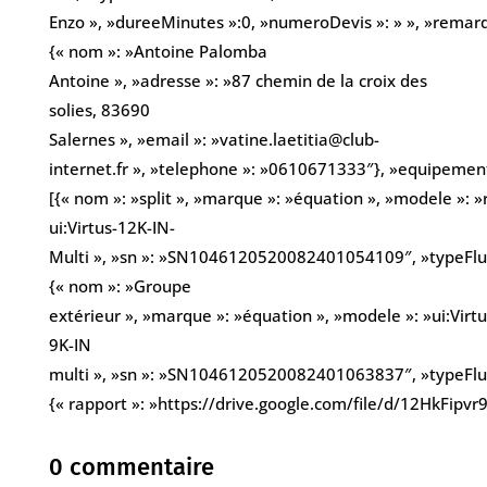
Enzo », »dureeMinutes »:0, »numeroDevis »: » », »remarques
{« nom »: »Antoine Palomba
Antoine », »adresse »: »87 chemin de la croix des
solies, 83690
Salernes », »email »: »vatine.laetitia@club-
internet.fr », »telephone »: »0610671333″}, »equipement
[{« nom »: »split », »marque »: »équation », »modele »: 
ui:Virtus-12K-IN-
Multi », »sn »: »SN1046120520082401054109″, »typeFluid
{« nom »: »Groupe
extérieur », »marque »: »équation », »modele »: »ui:Virtu
9K-IN
multi », »sn »: »SN1046120520082401063837″, »typeFluide
{« rapport »: »https://drive.google.com/file/d/12HkFi
0 commentaire