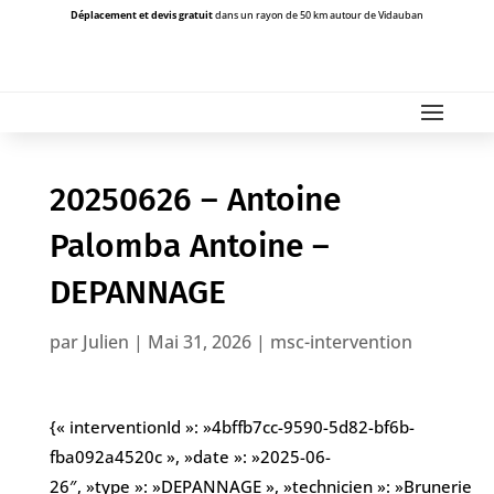
Déplacement et devis gratuit
dans un rayon de 50 km autour de Vidauban
20250626 – Antoine
Palomba Antoine –
DEPANNAGE
par
Julien
|
Mai 31, 2026
|
msc-intervention
{« interventionId »: »4bffb7cc-9590-5d82-bf6b-
fba092a4520c », »date »: »2025-06-
26″, »type »: »DEPANNAGE », »technicien »: »Brunerie