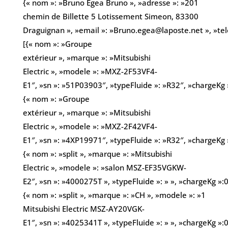
{« nom »: »Bruno Egea Bruno », »adresse »: »201
chemin de Billette 5 Lotissement Simeon, 83300
Draguignan », »email »: »Bruno.egea@laposte.net », »t
[{« nom »: »Groupe
extérieur », »marque »: »Mitsubishi
Electric », »modele »: »MXZ-2F53VF4-
E1″, »sn »: »51P03903″, »typeFluide »: »R32″, »chargeKg »
{« nom »: »Groupe
extérieur », »marque »: »Mitsubishi
Electric », »modele »: »MXZ-2F42VF4-
E1″, »sn »: »4XP19971″, »typeFluide »: »R32″, »chargeKg »
{« nom »: »split », »marque »: »Mitsubishi
Electric », »modele »: »salon MSZ-EF35VGKW-
E2″, »sn »: »4000275T », »typeFluide »: » », »chargeKg »:0
{« nom »: »split », »marque »: »CH », »modele »: »1
Mitsubishi Electric MSZ-AY20VGK-
E1″, »sn »: »4025341T », »typeFluide »: » », »chargeKg »:0