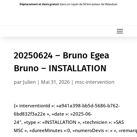
Déplacement et devis gratuit
dans un rayon de 50 km autour de Vidauban
20250624 – Bruno Egea
Bruno – INSTALLATION
par
Julien
|
Mai 31, 2026
|
msc-intervention
{« interventionId »: »a941a398-bb5d-5686-b762-
6bd832f3a22e », »date »: »2025-06-
24″, »type »: »INSTALLATION », »technicien »: »SAS
MSC », »dureeMinutes »:0, »numeroDevis »: » », »remarques