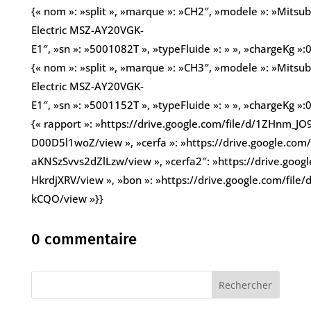
{« nom »: »split », »marque »: »CH2″, »modele »: »Mitsub
Electric MSZ-AY20VGK-
E1″, »sn »: »5001082T », »typeFluide »: » », »chargeKg »:0
{« nom »: »split », »marque »: »CH3″, »modele »: »Mitsub
Electric MSZ-AY20VGK-
E1″, »sn »: »5001152T », »typeFluide »: » », »chargeKg »:0}
{« rapport »: »https://drive.google.com/file/d/1ZHnm
D00D5l1woZ/view », »cerfa »: »https://drive.google.co
aKNSzSvvs2dZlLzw/view », »cerfa2″: »https://drive.go
HkrdjXRV/view », »bon »: »https://drive.google.com/fi
kCQO/view »}}
0 commentaire
Rechercher