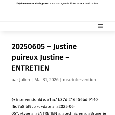
Déplacement et devis gratuit
dans un rayon de 50 km autour de Vidauban
20250605 – Justine
puireux Justine –
ENTRETIEN
par
Julien
|
Mai 31, 2026
|
msc-intervention
{« interventionId »: »1ac1b37d-216f-56bd-9140-
f6d7a8fbf9cb », »date »: »2025-06-
05″, »type »: »ENTRETIEN », »technicien »: »Brunerie