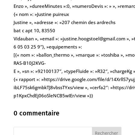
Enzo », »dureeMinutes »:0, »numeroDevis »: » », »remarques
{« nom »: »Justine puireux
Justine », »adresse »: »207 chemin des ardrechs
bat c apt 10, 83550
Vidauban », »email »: »justine.hoogstoel@gmail.com », »
6 05 03 25 9″}, »equipements »:
[{« nom »: »ballon_thermo », »marque »: »toshiba », »mod
RAS-B10J2KVG-
E », »sn »: »92100137″, »typeFluide »: »R32″, »chargeKg »:
{« rapport »: »https://drive.google.com/file/d/14XrllS7
ibLF75sk6gmbkTJ8vbssTYxs/view », »cerfa2″: »https://dr
p1KpxChdEj06oSleNCB5wIEr/view »}}
0 commentaire
Rechercher