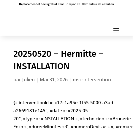
Déplacement et devis gratuit
dans un rayon de 50 km autour de Vidauban
20250520 – Hermitte –
INSTALLATION
par
Julien
|
Mai 31, 2026
|
msc-intervention
{« interventionId »: »17c1a95e-1f55-5000-a3ad-
a2669181e145″, »date »: »2025-05-
20″, »type »: »INSTALLATION », »technicien »: »Brunerie
Enzo », »dureeMinutes »:0, »numeroDevis »: » », »remarques