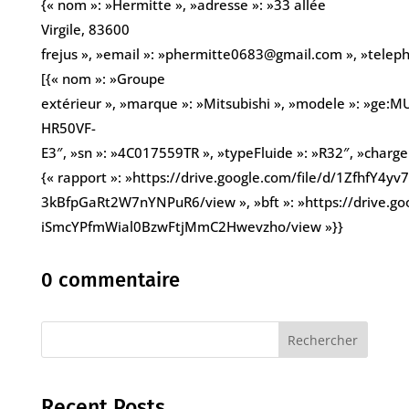
{« nom »: »Hermitte », »adresse »: »33 allée
Virgile, 83600
frejus », »email »: »phermitte0683@gmail.com », »tele
[{« nom »: »Groupe
extérieur », »marque »: »Mitsubishi », »modele »: »ge:M
HR50VF-
E3″, »sn »: »4C017559TR », »typeFluide »: »R32″, »chargeK
{« rapport »: »https://drive.google.com/file/d/1ZfhfY4
3kBfpGaRt2W7nYNPuR6/view », »bft »: »https://drive.goo
iSmcYPfmWial0BzwFtjMmC2Hwevzho/view »}}
0 commentaire
Rechercher
Recent Posts