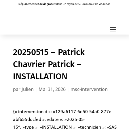
Déplacement et devis gratuit
dans un rayon de 50 km autour de Vidauban
20250515 – Patrick
Chavrier Patrick –
INSTALLATION
par
Julien
|
Mai 31, 2026
|
msc-intervention
{« interventionId »: »129a6117-6d50-54a0-877e-
abf655ddcfed », »date »: »2025-05-
15″, »type »: »INSTALLATION », »technicien »: »SAS