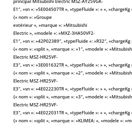
principal Mitsubishi Electric MSZ-AY25VGK-
E1″, »sn »: »5E004507TR », »typeFluide »: » », »chargeKg »
{« nom »: »Groupe
extérieur », »marque »: »Mitsubishi
Electric », »modele »: »MXZ-3HA50VF2-
E1″, »sn »: »42P02389″, »typeFluide »: »R32″, »chargeKg »
{« nom »: »split », »marque »: »1″, »modele »: »Mitsubish
Electric MSZ-HR25VF-
E3″, »sn »: »3E001632TR », »typeFluide »: » », »chargeKg »
{« nom »: »split », »marque »: »2″, »modele »: »Mitsubish
Electric MSZ-HR25VF-
E3″, »sn »: »4E022230TR », »typeFluide »: » », »chargeKg »
{« nom »: »split », »marque »: »3″, »modele »: »Mitsubish
Electric MSZ-HR25VF-
E3″, »sn »: »4E022031TR », »typeFluide »: » », »chargeKg »
{« nom »: »split », »marque »: »KLIMEA: », »modele »: »mo