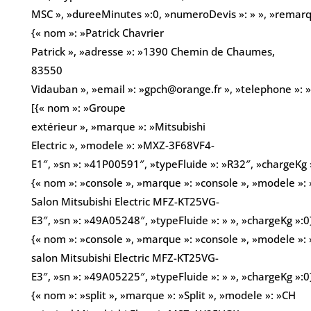
MSC », »dureeMinutes »:0, »numeroDevis »: » », »remarques
{« nom »: »Patrick Chavrier
Patrick », »adresse »: »1390 Chemin de Chaumes,
83550
Vidauban », »email »: »gpch@orange.fr », »telephone »:
[{« nom »: »Groupe
extérieur », »marque »: »Mitsubishi
Electric », »modele »: »MXZ-3F68VF4-
E1″, »sn »: »41P00591″, »typeFluide »: »R32″, »chargeKg »
{« nom »: »console », »marque »: »console », »modele »: 
Salon Mitsubishi Electric MFZ-KT25VG-
E3″, »sn »: »49A05248″, »typeFluide »: » », »chargeKg »:0
{« nom »: »console », »marque »: »console », »modele »: 
salon Mitsubishi Electric MFZ-KT25VG-
E3″, »sn »: »49A05225″, »typeFluide »: » », »chargeKg »:0
{« nom »: »split », »marque »: »Split », »modele »: »CH