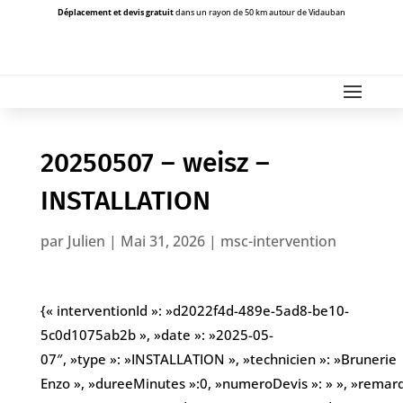
Déplacement et devis gratuit
dans un rayon de 50 km autour de Vidauban
20250507 – weisz –
INSTALLATION
par
Julien
|
Mai 31, 2026
|
msc-intervention
{« interventionId »: »d2022f4d-489e-5ad8-be10-
5c0d1075ab2b », »date »: »2025-05-
07″, »type »: »INSTALLATION », »technicien »: »Brunerie
Enzo », »dureeMinutes »:0, »numeroDevis »: » », »remarques