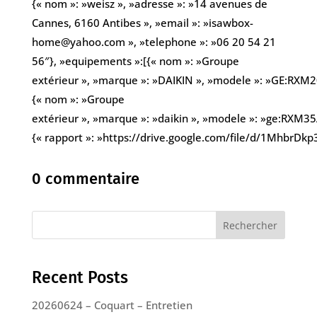
{« nom »: »weisz », »adresse »: »14 avenues de
Cannes, 6160 Antibes », »email »: »isawbox-
home@yahoo.com », »telephone »: »06 20 54 21
56″}, »equipements »:[{« nom »: »Groupe
extérieur », »marque »: »DAIKIN », »modele »: »GE:RXM20
{« nom »: »Groupe
extérieur », »marque »: »daikin », »modele »: »ge:RXM35A
{« rapport »: »https://drive.google.com/file/d/1MhbrD
0 commentaire
Rechercher
Recent Posts
20260624 – Coquart – Entretien