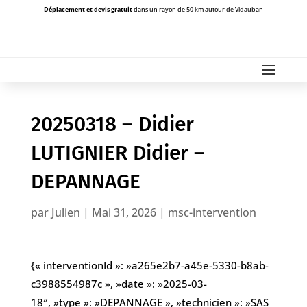
Déplacement et devis gratuit
dans un rayon de 50 km autour de Vidauban
20250318 – Didier
LUTIGNIER Didier –
DEPANNAGE
par
Julien
|
Mai 31, 2026
|
msc-intervention
{« interventionId »: »a265e2b7-a45e-5330-b8ab-
c3988554987c », »date »: »2025-03-
18″, »type »: »DEPANNAGE », »technicien »: »SAS