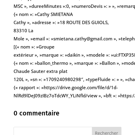
MSC », »dureeMinutes »:0, »numeroDevis »: » », »remarques
{« nom »: »Cathy SMIETANA
Cathy », »adresse »: »18 ROUTE DES GUIOLS,
83310 La
Mole », »email »: »smietana.cathy@gmail.com », »telep
[{« nom »: »Groupe
extérieur », »marque »: »daikin », »modele »: »ui:FTXP3
{« nom »: »ballon_thermo », »marque »: »Ballon », »mode
Chaude Sauter extra plat
120L », »sn »: »1709240980298″, »typeFluide »: » », »char
{« rapport »: »https://drive.google.com/file/d/1d-
NlRd9lDeJ09zIBz7oTdcWY_YLiNfld/view », »bft »: »http
0 commentaire
Rechercher