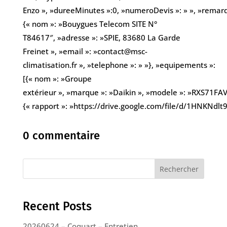
Enzo », »dureeMinutes »:0, »numeroDevis »: » », »remarques
{« nom »: »Bouygues Telecom SITE N°
T84617″, »adresse »: »SPIE, 83680 La Garde
Freinet », »email »: »contact@msc-
climatisation.fr », »telephone »: » »}, »equipements »:
[{« nom »: »Groupe
extérieur », »marque »: »Daikin », »modele »: »RXS71FAV1
{« rapport »: »https://drive.google.com/file/d/1HNKNd
0 commentaire
Rechercher
Recent Posts
20260624 – Coquart – Entretien