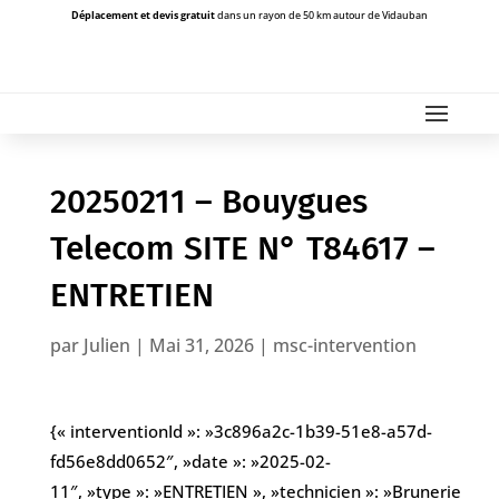
Déplacement et devis gratuit
dans un rayon de 50 km autour de Vidauban
20250211 – Bouygues
Telecom SITE N° T84617 –
ENTRETIEN
par
Julien
|
Mai 31, 2026
|
msc-intervention
{« interventionId »: »3c896a2c-1b39-51e8-a57d-
fd56e8dd0652″, »date »: »2025-02-
11″, »type »: »ENTRETIEN », »technicien »: »Brunerie