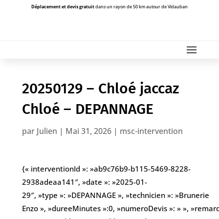
Déplacement et devis gratuit
dans un rayon de 50 km autour de Vidauban
20250129 – Chloé jaccaz
Chloé – DEPANNAGE
par
Julien
|
Mai 31, 2026
|
msc-intervention
{« interventionId »: »ab9c76b9-b115-5469-8228-
2938adeaa141″, »date »: »2025-01-
29″, »type »: »DEPANNAGE », »technicien »: »Brunerie
Enzo », »dureeMinutes »:0, »numeroDevis »: » », »remarques