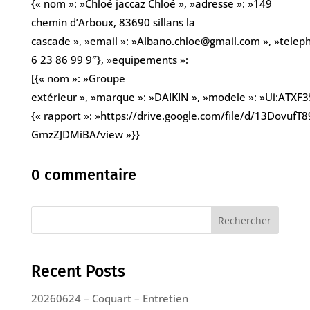
{« nom »: »Chloé jaccaz Chloé », »adresse »: »149
chemin d’Arboux, 83690 sillans la
cascade », »email »: »Albano.chloe@gmail.com », »telep
6 23 86 99 9″}, »equipements »:
[{« nom »: »Groupe
extérieur », »marque »: »DAIKIN », »modele »: »Ui:ATXF35
{« rapport »: »https://drive.google.com/file/d/13Dov
GmzZJDMiBA/view »}}
0 commentaire
Rechercher
Recent Posts
20260624 – Coquart – Entretien