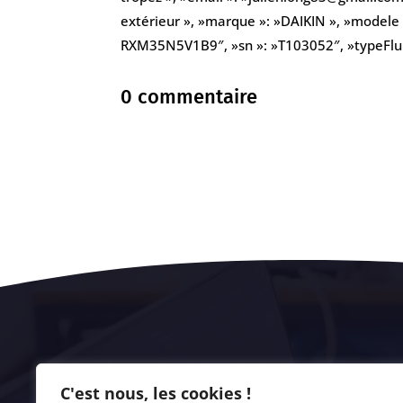
extérieur », »marque »: »DAIKIN », »modele 
RXM35N5V1B9″, »sn »: »T103052″, »typeFluid
0 commentaire
C'est nous, les cookies !