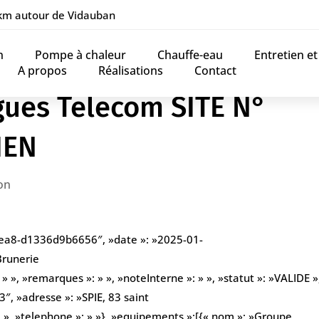
 km autour de Vidauban
n
Pompe à chaleur
Chauffe-eau
Entretien e
A propos
Réalisations
Contact
gues Telecom SITE N°
IEN
on
bea8-d1336d9b6656″, »date »: »2025-01-
Brunerie
», »remarques »: » », »noteInterne »: » », »statut »: »VALIDE »,
, »adresse »: »SPIE, 83 saint
 », »telephone »: » »}, »equipements »:[{« nom »: »Groupe