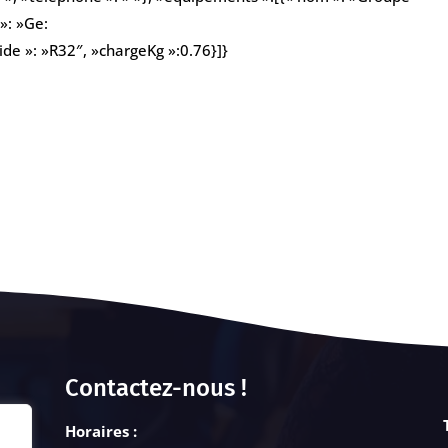
»: »Ge:
e »: »R32″, »chargeKg »:0.76}]}
Contactez-nous !
Horaires :