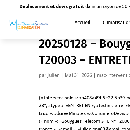
Déplacement et devis gratuit
dans un rayon de 50
Accueil
Climatisatio
20250128 – Bouy
T20003 – ENTRET
par
Julien
|
Mai 31, 2026
|
msc-interventi
{« interventionId »: »a408a49f-5e22-5b39-
28″, »type »: »ENTRETIEN », »technicien »: »
Enzo », »dureeMinutes »:0, »numeroDevis »: » 
{« nom »: »Bouygues Telecom SITE N° T20003″
tropez », »email »: »julienlong83@gmail.com