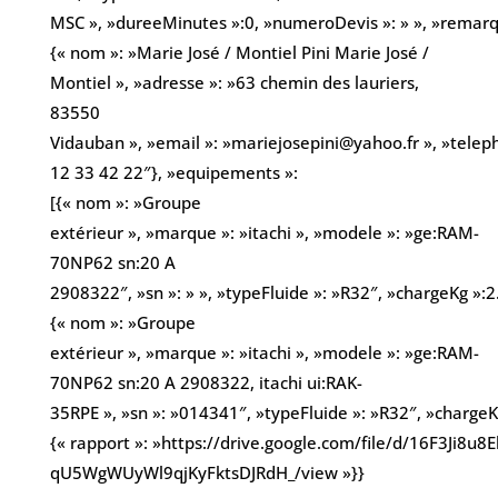
MSC », »dureeMinutes »:0, »numeroDevis »: » », »remarques
{« nom »: »Marie José / Montiel Pini Marie José /
Montiel », »adresse »: »63 chemin des lauriers,
83550
Vidauban », »email »: »mariejosepini@yahoo.fr », »telep
12 33 42 22″}, »equipements »:
[{« nom »: »Groupe
extérieur », »marque »: »itachi », »modele »: »ge:RAM-
70NP62 sn:20 A
2908322″, »sn »: » », »typeFluide »: »R32″, »chargeKg »:2.
{« nom »: »Groupe
extérieur », »marque »: »itachi », »modele »: »ge:RAM-
70NP62 sn:20 A 2908322, itachi ui:RAK-
35RPE », »sn »: »014341″, »typeFluide »: »R32″, »chargeKg
{« rapport »: »https://drive.google.com/file/d/16F3Ji8u
qU5WgWUyWl9qjKyFktsDJRdH_/view »}}