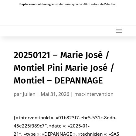
Déplacement et devis gratuit
dans un rayon de 50 km autour de Vidauban
20250121 – Marie José /
Montiel Pini Marie José /
Montiel – DEPANNAGE
par
Julien
|
Mai 31, 2026
|
msc-intervention
{« interventionId »: »01b823f7-ebc5-531c-8ddb-
45e225f389c7″, »date »: »2025-01-
21″, »type »: »DEPANNAGE », »technicien »: »SAS