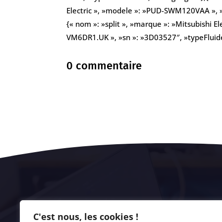
Electric », »modele »: »PUD-SWM120VAA », »
{« nom »: »split », »marque »: »Mitsubishi E
VM6DR1.UK », »sn »: »3D03527″, »typeFluide 
0 commentaire
C'est nous, les cookies !