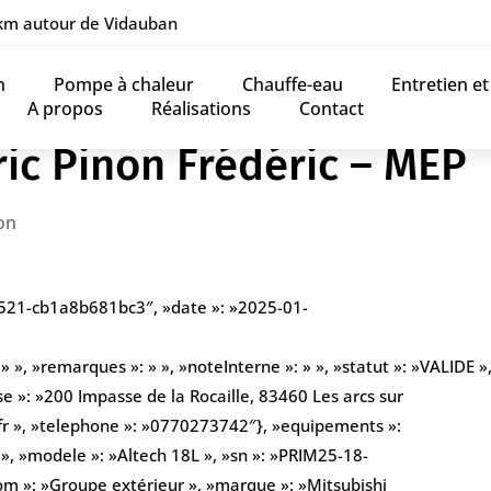
 km autour de Vidauban
n
Pompe à chaleur
Chauffe-eau
Entretien e
A propos
Réalisations
Contact
ric Pinon Frédéric – MEP
on
8521-cb1a8b681bc3″, »date »: »2025-01-
», »remarques »: » », »noteInterne »: » », »statut »: »VALIDE », 
se »: »200 Impasse de la Rocaille, 83460 Les arcs sur
.fr », »telephone »: »0770273742″}, »equipements »:
 », »modele »: »Altech 18L », »sn »: »PRIM25-18-
nom »: »Groupe extérieur », »marque »: »Mitsubishi