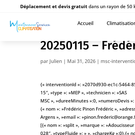
Déplacement et devis gratuit
dans un rayon de 50
Accueil
Climatisatio
20250115 – Frédé
par
Julien
|
Mai 31, 2026
|
msc-interventi
{« interventionId »: »2070d930-ec1c-5464-
15″, »type »: »MEP », »technicien »: »SAS
MSC », »dureeMinutes »:0, »numeroDevis »: » 
{« nom »: »Frédéric Pinon Frédéric », »adres
Argens », »email »: »pinon.frederic@orange
[{« nom »: »split », »marque »: »Adoucisseur
028″, »typeFluide »: » », »chargeKg »:0},{« 