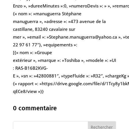
Enzo », »dureeMinutes »:0, »numeroDevis »: » », »remarques
{« nom »: »manuguerra Stéphane
manuguerra », »adresse »: »473 avenue de la
castillane, 83240 cavalaire sur
mer », »email »: »Stephane.manuguerra@yahoo.ca », »te
22 97 61 77″}, »equipements »:
[{« nom »: »Groupe
extérieur », »marque »: »Toshiba », »modele »: »UI
: RAS-B16B2KVG-
E », »sn »: »42800881″, »typeFluide »: »R32″, »chargeKg »:
{« rapport »: »https://drive.google.com/file/d/1Tcy8y
qECe8/view »}}
0 commentaire
Rechercher