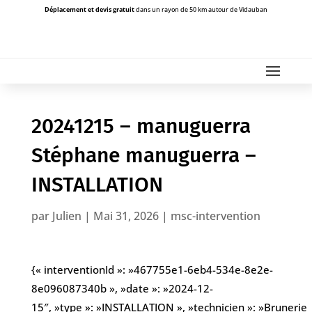
Déplacement et devis gratuit
dans un rayon de 50 km autour de Vidauban
20241215 – manuguerra
Stéphane manuguerra –
INSTALLATION
par
Julien
|
Mai 31, 2026
|
msc-intervention
{« interventionId »: »467755e1-6eb4-534e-8e2e-
8e096087340b », »date »: »2024-12-
15″, »type »: »INSTALLATION », »technicien »: »Brunerie