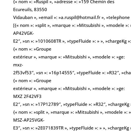
{« nom »: »Ruspil », »adresse »: »159 Chemin des
Ecureuils, 83550
Vidauban », »email »: »a.ruspil@hotmail.fr », »telephon
[{« nom »: »split », »marque »: »Mitsubishi », »modele »:
AP42VGK-
E2″, »sn »: »1010608TR », »typeFluide »: » », »chargeKg »:
{« nom »: »Groupe
extérieur », »marque »: »Mitsubishi », »modele »: »ge:
mxz-
2f53vf53″, »sn »: »16p14555″, »typeFluide »: »R32″, »cha
{« nom »: »Groupe
extérieur », »marque »: »Mitsubishi », »modele »: »ge:
MXZ 2F42VF3
E2″, »sn »: »17P12789″, »typeFluide »: »R32″, »chargeKg »
{« nom »: »split », »marque »: »Mitsubishi », »modele »: »
MSZ-AP25VGK-
E3″, »sn »: »2E071839TR », »typeFluide »: » », »chargeKg »