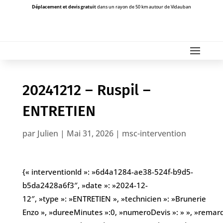
Déplacement et devis gratuit
dans un rayon de 50 km autour de Vidauban
20241212 – Ruspil –
ENTRETIEN
par
Julien
|
Mai 31, 2026
|
msc-intervention
{« interventionId »: »6d4a1284-ae38-524f-b9d5-
b5da2428a6f3″, »date »: »2024-12-
12″, »type »: »ENTRETIEN », »technicien »: »Brunerie
Enzo », »dureeMinutes »:0, »numeroDevis »: » », »remarques