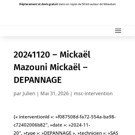
Déplacement et devis gratuit
dans un rayon de 50 km autour de Vidauban
20241120 – Mickaël
Mazouni Mickaël –
DEPANNAGE
par
Julien
|
Mai 31, 2026
|
msc-intervention
{« interventionId »: »f087508d-fa72-554a-ba98-
c72402006b82″, »date »: »2024-11-
20″, »type »: »DEPANNAGE », »technicien »: »SAS