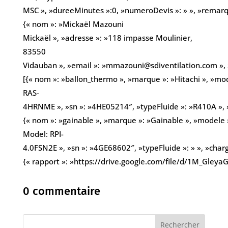
MSC », »dureeMinutes »:0, »numeroDevis »: » », »remarques
{« nom »: »Mickaël Mazouni
Mickaël », »adresse »: »118 impasse Moulinier,
83550
Vidauban », »email »: »mmazouni@sdiventilation.com »,
[{« nom »: »ballon_thermo », »marque »: »Hitachi », »mo
RAS-
4HRNME », »sn »: »4HE05214″, »typeFluide »: »R410A », 
{« nom »: »gainable », »marque »: »Gainable », »modele »
Model: RPI-
4.0FSN2E », »sn »: »4GE68602″, »typeFluide »: » », »charg
{« rapport »: »https://drive.google.com/file/d/1M_Gle
0 commentaire
Rechercher