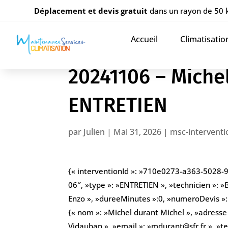
Déplacement et devis gratuit
dans un rayon de 50
Accueil
Climatisatio
20241106 – Miche
ENTRETIEN
par
Julien
|
Mai 31, 2026
|
msc-interventi
{« interventionId »: »710e0273-a363-5028-
06″, »type »: »ENTRETIEN », »technicien »: »
Enzo », »dureeMinutes »:0, »numeroDevis »: » 
{« nom »: »Michel durant Michel », »adresse
Vidauban », »email »: »mdurant@sfr.fr », »t