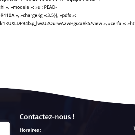
hi », »modele »: »ui: PEAD-
R410A », »chargeKg »:3.5}], »pdfs »:
ile/d/1KUXLDP94lSp_lwsU2OurwA2wHgi2aRk5/view », »cerfa »: 
Contactez-nous !
Horaires :