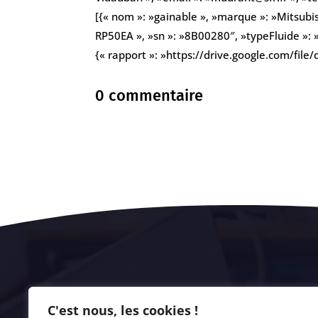
[{« nom »: »gainable », »marque »: »Mitsubis
RP50EA », »sn »: »8B00280″, »typeFluide »: »
{« rapport »: »https://drive.google.com/f
0 commentaire
C'est nous, les cookies !