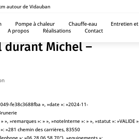
 km autour de Vidauban
n
Pompe à chaleur
Chauffe-eau
Entretien e
A propos
Réalisations
Contact
l durant Michel –
on
9049-fe38c3688fba », »date »: »2024-11-
Brunerie
», »remarques »: » », »noteInterne »: » », »statut »: »VALIDE »,
 »: »281 chemin des carrières, 83550
elephone »: »06 28 06 58 70″}, »equipements »: