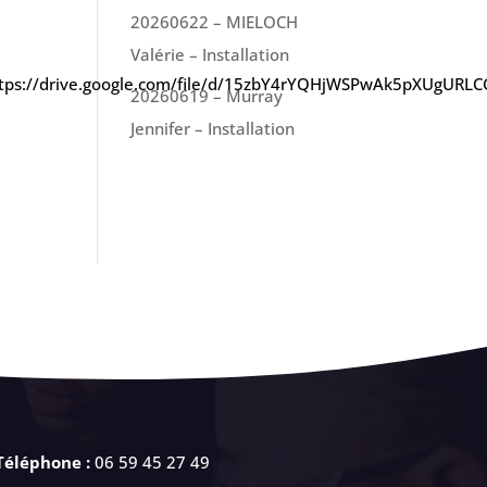
20260622 – MIELOCH
Valérie – Installation
»https://drive.google.com/file/d/15zbY4rYQHjWSPwAk5pXUgURLC
20260619 – Murray
Jennifer – Installation
Téléphone :
06 59 45 27 49