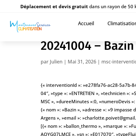
Déplacement et devis gratuit
dans un rayon de 50
Accueil
Climatisatio
20241004 – Bazin
par
Julien
|
Mai 31, 2026
|
msc-interventi
{« interventionId »: »e278fa76-ac28-5a7b-8
04″, »type »: »ENTRETIEN », »technicien »: »
MSC », »dureeMinutes »:0, »numeroDevis »: » 
{« nom »: »Bazin », »adresse »: »9 impasse 
Argens », »email »: »charlotte.poivet@gmai
[{« nom »: »ballon_thermo », »marque »: »Fuj
AOYG07LMCE », »sn »: »E017070″, »typeFluid