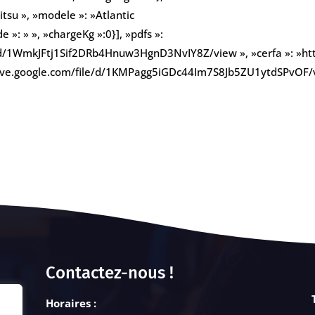
tsu », »modele »: »Atlantic
»: » », »chargeKg »:0}], »pdfs »:
ile/d/1WmkJFtj1Sif2DRb4Hnuw3HgnD3NvIY8Z/view », »cerfa »: »h
drive.google.com/file/d/1KMPagg5iGDc44Im7S8Jb5ZU1ytdSPvOF/
Contactez-nous !
Horaires :