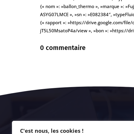
{« nom »: »ballon_thermo », »marque »: »Fuji
ASYG07LMCE », »sn »: »E082384″, »typeFluide 
{« rapport »: »https://drive.google.com/f
jT5L50MsatoP4a/view », »bon »: »https://
0 commentaire
C'est nous, les cookies !