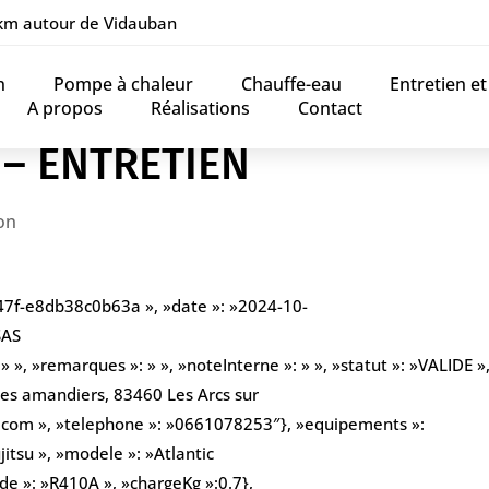
 km autour de Vidauban
n
Pompe à chaleur
Chauffe-eau
Entretien e
A propos
Réalisations
Contact
 – ENTRETIEN
on
47f-e8db38c0b63a », »date »: »2024-10-
SAS
», »remarques »: » », »noteInterne »: » », »statut »: »VALIDE », 
des amandiers, 83460 Les Arcs sur
l.com », »telephone »: »0661078253″}, »equipements »:
itsu », »modele »: »Atlantic
e »: »R410A », »chargeKg »:0.7},