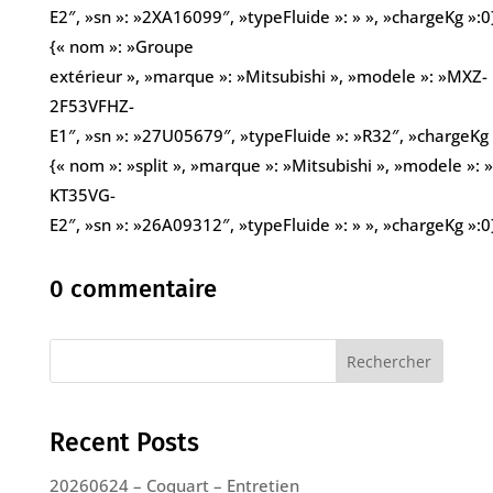
E2″, »sn »: »2XA16099″, »typeFluide »: » », »chargeKg »:0
{« nom »: »Groupe
extérieur », »marque »: »Mitsubishi », »modele »: »MXZ-
2F53VFHZ-
E1″, »sn »: »27U05679″, »typeFluide »: »R32″, »chargeKg 
{« nom »: »split », »marque »: »Mitsubishi », »modele »:
KT35VG-
E2″, »sn »: »26A09312″, »typeFluide »: » », »chargeKg »:0
0 commentaire
Rechercher
Recent Posts
20260624 – Coquart – Entretien