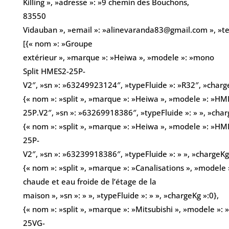
Killing », »adresse »: »9 chemin des Bouchons,
83550
Vidauban », »email »: »alinevaranda83@gmail.com », »t
[{« nom »: »Groupe
extérieur », »marque »: »Heiwa », »modele »: »mono
Split HMES2-25P-
V2″, »sn »: »63249923124″, »typeFluide »: »R32″, »charg
{« nom »: »split », »marque »: »Heiwa », »modele »: »HM
25P.V2″, »sn »: »63269918386″, »typeFluide »: » », »char
{« nom »: »split », »marque »: »Heiwa », »modele »: »HM
25P-
V2″, »sn »: »63239918386″, »typeFluide »: » », »chargeKg 
{« nom »: »split », »marque »: »Canalisations », »modele 
chaude et eau froide de l’étage de la
maison », »sn »: » », »typeFluide »: » », »chargeKg »:0},
{« nom »: »split », »marque »: »Mitsubishi », »modele »: 
25VG-