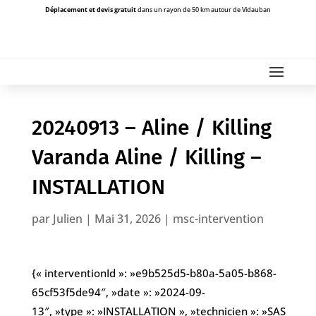
Déplacement et devis gratuit
dans un rayon de 50 km autour de Vidauban
20240913 – Aline / Killing
Varanda Aline / Killing –
INSTALLATION
par
Julien
|
Mai 31, 2026
|
msc-intervention
{« interventionId »: »e9b525d5-b80a-5a05-b868-
65cf53f5de94″, »date »: »2024-09-
13″, »type »: »INSTALLATION », »technicien »: »SAS