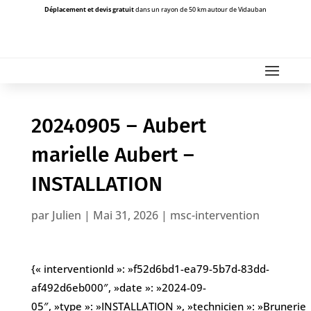
Déplacement et devis gratuit
dans un rayon de 50 km autour de Vidauban
20240905 – Aubert
marielle Aubert –
INSTALLATION
par
Julien
|
Mai 31, 2026
|
msc-intervention
{« interventionId »: »f52d6bd1-ea79-5b7d-83dd-
af492d6eb000″, »date »: »2024-09-
05″, »type »: »INSTALLATION », »technicien »: »Brunerie