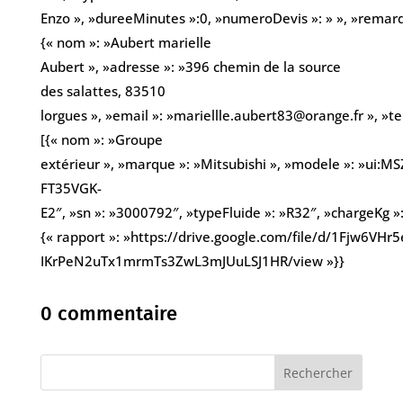
Enzo », »dureeMinutes »:0, »numeroDevis »: » », »remarques
{« nom »: »Aubert marielle
Aubert », »adresse »: »396 chemin de la source
des salattes, 83510
lorgues », »email »: »mariellle.aubert83@orange.fr », »
[{« nom »: »Groupe
extérieur », »marque »: »Mitsubishi », »modele »: »ui:MS
FT35VGK-
E2″, »sn »: »3000792″, »typeFluide »: »R32″, »chargeKg »:
{« rapport »: »https://drive.google.com/file/d/1Fjw6V
IKrPeN2uTx1mrmTs3ZwL3mJUuLSJ1HR/view »}}
0 commentaire
Rechercher