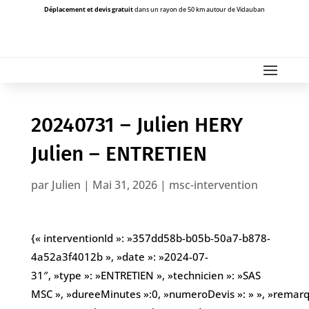
Déplacement et devis gratuit
dans un rayon de 50 km autour de Vidauban
20240731 – Julien HERY
Julien – ENTRETIEN
par
Julien
|
Mai 31, 2026
|
msc-intervention
{« interventionId »: »357dd58b-b05b-50a7-b878-
4a52a3f4012b », »date »: »2024-07-
31″, »type »: »ENTRETIEN », »technicien »: »SAS
MSC », »dureeMinutes »:0, »numeroDevis »: » », »remarques