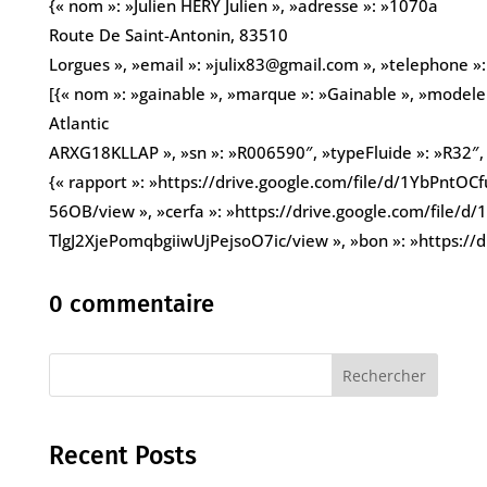
{« nom »: »Julien HERY Julien », »adresse »: »1070a
Route De Saint-Antonin, 83510
Lorgues », »email »: »julix83@gmail.com », »telephone 
[{« nom »: »gainable », »marque »: »Gainable », »modele 
Atlantic
ARXG18KLLAP », »sn »: »R006590″, »typeFluide »: »R32″, »
{« rapport »: »https://drive.google.com/file/d/1YbPnt
56OB/view », »cerfa »: »https://drive.google.com/file
TlgJ2XjePomqbgiiwUjPejsoO7ic/view », »bon »: »https:
0 commentaire
Rechercher
Recent Posts