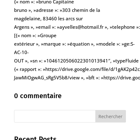
{« nom »: »bruno Capitaine
bruno », »adresse »: »303 chemin de la
magdelaine, 83460 les arcs sur
Argens », »email »: »ayvelles@hotmail.fr », »telephone 
[{« nom »: »Groupe
extérieur », »marque »: »équation », »modele »: »ge:S-
AC-10-
OUT », »sn »: »1046120506022301013941″, »typeFluide »:
{« rapport »: »https://drive.google.com/file/d/1gAK2p42
JawMiOgwAG_sRg5V5b8/view », »bft »: »https://drive.g
0 commentaire
Rechercher
Recent Posts