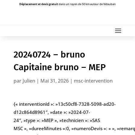
Déplacement et devis gratuit
dans un rayon de 50 km autour de Vidauban
20240724 – bruno
Capitaine bruno – MEP
par
Julien
|
Mai 31, 2026
|
msc-intervention
{« interventionId »: »13c50cf8-7328-5098-ad20-
d12c864d8961″, »date »: »2024-07-
24″, »type »: »MEP », »technicien »: »SAS
MSC », »dureeMinutes »:0, »numeroDevis »: » », »remarques