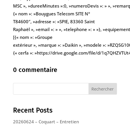
MSC », »dureeMinutes »:0, »numeroDevis »: » », »remarques
{« nom »: »Bouygues Telecom SITE N°
T84600″, »adresse »: »SPIE, 83360 Saint
Raphaël », »email »: » », »telephone »: » »}, »equipement
[{« nom »: »Groupe
extérieur », »marque »: »Daikin », »modele »: »RZQSG100
{« cerfa »: »https://drive.google.com/file/d/1q7QHZV
0 commentaire
Rechercher
Recent Posts
20260624 – Coquart – Entretien