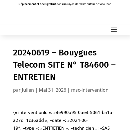
Déplacement et devis gratuit
dans un rayon de 50 km autour de Vidauban
20240619 – Bouygues
Telecom SITE N° T84600 –
ENTRETIEN
par
Julien
|
Mai 31, 2026
|
msc-intervention
{« interventionId »: »4e990a95-0ae4-5061-ba1a-
a27d11c36add », »date »: »2024-06-
19″, »type »: »ENTRETIEN », »technicien »: »SAS