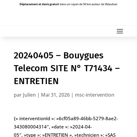
Déplacement et devis gratuit
dans un rayon de 50 km autour de Vidauban
20240405 – Bouygues
Telecom SITE N° T71434 –
ENTRETIEN
par
Julien
|
Mai 31, 2026
|
msc-intervention
{« interventionId »: »6cf05a89-46bb-5279-8ae2-
343080004314″, »date »: »2024-04-
05″, »type »: »ENTRETIEN », »technicien »: »SAS