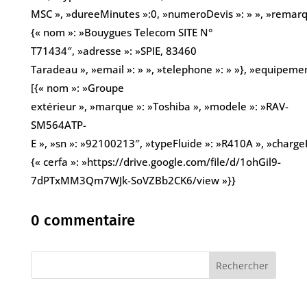
MSC », »dureeMinutes »:0, »numeroDevis »: » », »remarques
{« nom »: »Bouygues Telecom SITE N°
T71434″, »adresse »: »SPIE, 83460
Taradeau », »email »: » », »telephone »: » »}, »equipemen
[{« nom »: »Groupe
extérieur », »marque »: »Toshiba », »modele »: »RAV-
SM564ATP-
E », »sn »: »92100213″, »typeFluide »: »R410A », »chargeKg
{« cerfa »: »https://drive.google.com/file/d/1ohGil9-
7dPTxMM3Qm7WJk-SoVZBb2CK6/view »}}
0 commentaire
Rechercher