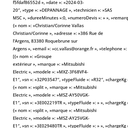
f5fdaf86552d », »date »: »2024-03-
20″, »type »: »DEPANNAGE », »technicien »: »SAS
MSC », »dureeMinutes »:0, »numeroDevis »: » », »remarques
{« nom »: »Christian/Corinne Vallas
Christian/Corinne », »adresse »: »386 Rue de
l’Argens, 83380 Roquebrune sur
Argens », »email »: »cc.vallas@orange.fr », »telephone 
[{« nom »: »Groupe
extérieur », »marque »: »Mitsubishi
Electric », »modele »: »MXZ-3F68VF4-
E1″, »sn »: »32P03547″, »typeFluide »: »R32″, »chargeKg »
{« nom »: »split », »marque »: »Mitsubishi
Electric », »modele »: »MSZ-AY50VGK-
E1″, »sn »: »3E002219TR », »typeFluide »: » », »chargeKg »
{« nom »: »split », »marque »: »Mitsubishi
Electric », »modele »: »MSZ-AY25VGK-
E1″, »sn »: »3E029480TR », »typeFluide »: » », »chargeKg »