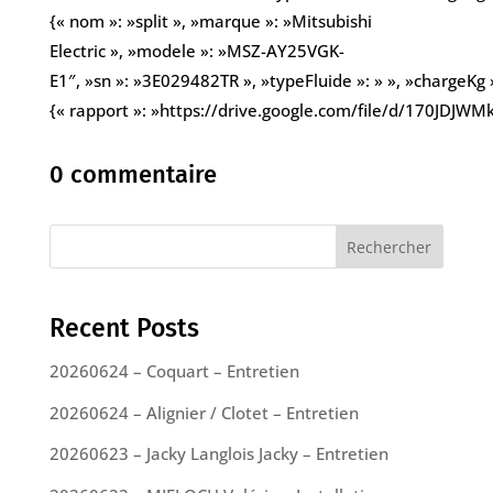
{« nom »: »split », »marque »: »Mitsubishi
Electric », »modele »: »MSZ-AY25VGK-
E1″, »sn »: »3E029482TR », »typeFluide »: » », »chargeKg »
{« rapport »: »https://drive.google.com/file/d/170JDJW
0 commentaire
Rechercher
Recent Posts
20260624 – Coquart – Entretien
20260624 – Alignier / Clotet – Entretien
20260623 – Jacky Langlois Jacky – Entretien