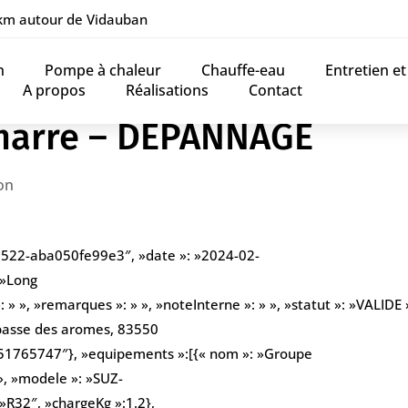
 km autour de Vidauban
n
Pompe à chaleur
Chauffe-eau
Entretien e
A propos
Réalisations
Contact
marre – DEPANNAGE
on
9522-aba050fe99e3″, »date »: »2024-02-
 »Long
» », »remarques »: » », »noteInterne »: » », »statut »: »VALIDE »
mpasse des aromes, 83550
0651765747″}, »equipements »:[{« nom »: »Groupe
 », »modele »: »SUZ-
»R32″, »chargeKg »:1.2},