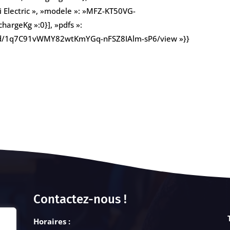
i Electric », »modele »: »MFZ-KT50VG-
chargeKg »:0}], »pdfs »:
file/d/1q7C91vWMY82wtKmYGq-nFSZ8IAlm-sP6/view »}}
Contactez-nous !
Horaires :