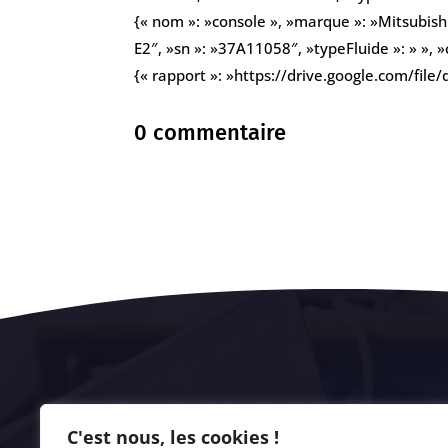
{« nom »: »console », »marque »: »Mitsubish
E2″, »sn »: »37A11058″, »typeFluide »: » », »
{« rapport »: »https://drive.google.com/
0 commentaire
C'est nous, les cookies !