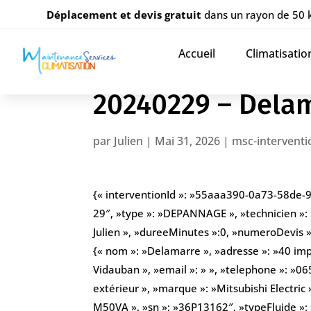
Déplacement et devis gratuit
dans un rayon de 50
Accueil
Climatisatio
20240229 – Dela
par
Julien
|
Mai 31, 2026
|
msc-interventi
{« interventionId »: »55aaa390-0a73-58de-
29″, »type »: »DEPANNAGE », »technicien »:
Julien », »dureeMinutes »:0, »numeroDevis »: 
{« nom »: »Delamarre », »adresse »: »40 i
Vidauban », »email »: » », »telephone »: »
extérieur », »marque »: »Mitsubishi Electric
M50VA », »sn »: »36P13162″, »typeFluide »: 