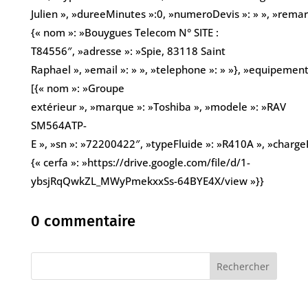
Julien », »dureeMinutes »:0, »numeroDevis »: » », »remarqu
{« nom »: »Bouygues Telecom N° SITE :
T84556″, »adresse »: »Spie, 83118 Saint
Raphael », »email »: » », »telephone »: » »}, »equipement
[{« nom »: »Groupe
extérieur », »marque »: »Toshiba », »modele »: »RAV
SM564ATP-
E », »sn »: »72200422″, »typeFluide »: »R410A », »chargeKg
{« cerfa »: »https://drive.google.com/file/d/1-
ybsjRqQwkZL_MWyPmekxxSs-64BYE4X/view »}}
0 commentaire
Rechercher