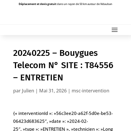
Déplacement et devis gratuit
dans un rayon de 50 km autour de Vidauban
20240225 – Bouygues
Telecom N° SITE : T84556
– ENTRETIEN
par
Julien
|
Mai 31, 2026
|
msc-intervention
{« interventionId »: »56c3ee20-a62f-5d0e-be53-
06423d683625″, »date »: »2024-02-
25″, »type »: »ENTRETIEN », »technicien »: »Long