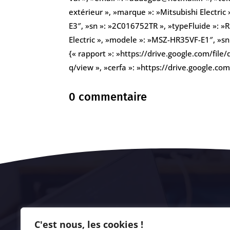
extérieur », »marque »: »Mitsubishi Electri
E3″, »sn »: »2C016752TR », »typeFluide »: »R
Electric », »modele »: »MSZ-HR35VF-E1″, »sn 
{« rapport »: »https://drive.google.com/f
q/view », »cerfa »: »https://drive.google
0 commentaire
C'est nous, les cookies !