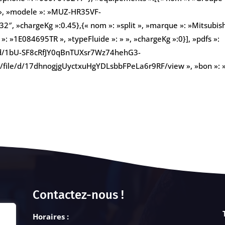
c », »modele »: »MUZ-HR35VF-
32″, »chargeKg »:0.45},{« nom »: »split », »marque »: »Mitsubis
»: »1E084695TR », »typeFluide »: » », »chargeKg »:0}], »pdfs »:
ile/d/1bU-SF8cRfJY0qBnTUXsr7Wz74hehG3-
.com/file/d/17dhnogjgUyctxuHgYDLsbbFPeLa6r9RF/view », »bon »
Contactez-nous !
Horaires :