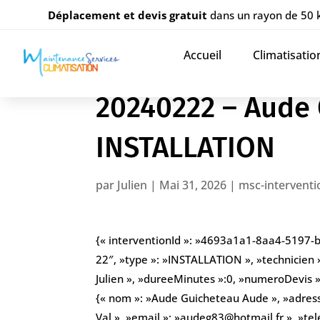
Déplacement et devis gratuit
dans un rayon de 50
Accueil
Climatisatio
20240222 – Aude
INSTALLATION
par
Julien
|
Mai 31, 2026
|
msc-interventi
{« interventionId »: »4693a1a1-8aa4-5197-
22″, »type »: »INSTALLATION », »technicien 
Julien », »dureeMinutes »:0, »numeroDevis »: 
{« nom »: »Aude Guicheteau Aude », »adres
Val », »email »: »audeg83@hotmail.fr », »t