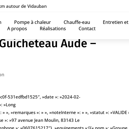
 km autour de Vidauban
n
Pompe à chaleur
Chauffe-eau
Entretien e
A propos
Réalisations
Contact
 Guicheteau Aude –
on
bc0f-531edfbd1525″, »date »: »2024-02-
»: »Long
» », »remarques »: » », »noteInterne »: » », »statut »: »VALIDE »
se »: »97 avenue Jean Moulin, 83143 Le
elephone »: »0607615217″}, »equipements »:[{« nom »: »Groupe