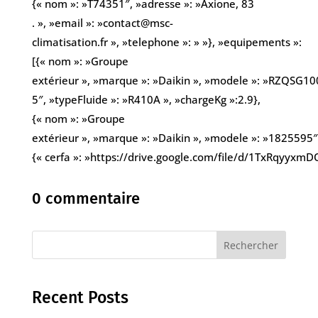
{« nom »: »T74351″, »adresse »: »Axione, 83
. », »email »: »contact@msc-
climatisation.fr », »telephone »: » »}, »equipements »:
[{« nom »: »Groupe
extérieur », »marque »: »Daikin », »modele »: »RZQSG10
5″, »typeFluide »: »R410A », »chargeKg »:2.9},
{« nom »: »Groupe
extérieur », »marque »: »Daikin », »modele »: »1825595″, 
{« cerfa »: »https://drive.google.com/file/d/1TxRqyy
0 commentaire
Rechercher
Recent Posts