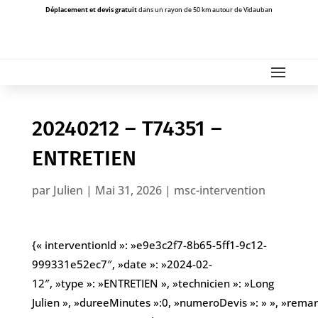
Déplacement et devis gratuit
dans un rayon de 50 km autour de Vidauban
20240212 – T74351 –
ENTRETIEN
par
Julien
|
Mai 31, 2026
|
msc-intervention
{« interventionId »: »e9e3c2f7-8b65-5ff1-9c12-
999331e52ec7″, »date »: »2024-02-
12″, »type »: »ENTRETIEN », »technicien »: »Long
Julien », »dureeMinutes »:0, »numeroDevis »: » », »remarqu