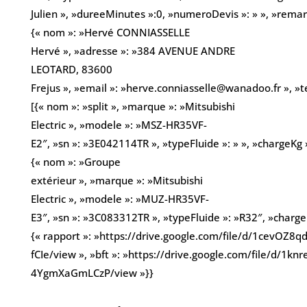
Julien », »dureeMinutes »:0, »numeroDevis »: » », »remarqu
{« nom »: »Hervé CONNIASSELLE
Hervé », »adresse »: »384 AVENUE ANDRE
LEOTARD, 83600
Frejus », »email »: »herve.conniasselle@wanadoo.fr », 
[{« nom »: »split », »marque »: »Mitsubishi
Electric », »modele »: »MSZ-HR35VF-
E2″, »sn »: »3E042114TR », »typeFluide »: » », »chargeKg »
{« nom »: »Groupe
extérieur », »marque »: »Mitsubishi
Electric », »modele »: »MUZ-HR35VF-
E3″, »sn »: »3C083312TR », »typeFluide »: »R32″, »chargeK
{« rapport »: »https://drive.google.com/file/d/1cevO
fCIe/view », »bft »: »https://drive.google.com/file/d
4YgmXaGmLCzP/view »}}