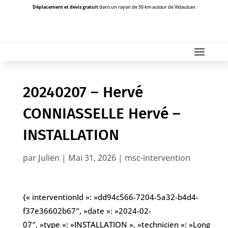
Déplacement et devis gratuit
dans un rayon de 50 km autour de Vidauban
20240207 – Hervé
CONNIASSELLE Hervé –
INSTALLATION
par
Julien
|
Mai 31, 2026
|
msc-intervention
{« interventionId »: »dd94c566-7204-5a32-b4d4-
f37e36602b67″, »date »: »2024-02-
07″, »type »: »INSTALLATION », »technicien »: »Long