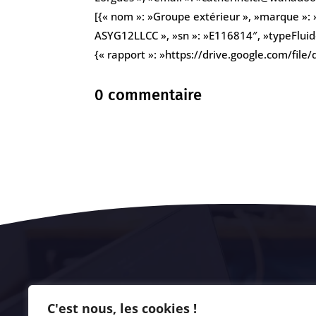
[{« nom »: »Groupe extérieur », »marque »: 
ASYG12LLCC », »sn »: »E116814″, »typeFluide
{« rapport »: »https://drive.google.com/
0 commentaire
C'est nous, les cookies !