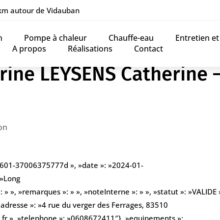
 km autour de Vidauban
n
Pompe à chaleur
Chauffe-eau
Entretien e
A propos
Réalisations
Contact
rine LEYSENS Catherine 
on
9601-37006375777d », »date »: »2024-01-
 »Long
» », »remarques »: » », »noteInterne »: » », »statut »: »VALIDE »
adresse »: »4 rue du verger des Ferrages, 83510
.fr », »telephone »: »0608672411″}, »equipements »: