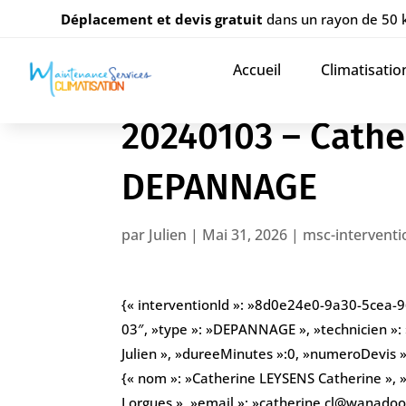
Déplacement et devis gratuit
dans un rayon de 50
Accueil
Climatisatio
20240103 – Cathe
DEPANNAGE
par
Julien
|
Mai 31, 2026
|
msc-interventi
{« interventionId »: »8d0e24e0-9a30-5cea-
03″, »type »: »DEPANNAGE », »technicien »:
Julien », »dureeMinutes »:0, »numeroDevis »: 
{« nom »: »Catherine LEYSENS Catherine », »
Lorgues », »email »: »catherine.cl@wanadoo