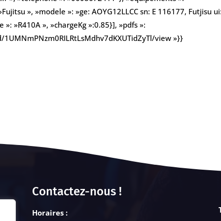
»Fujitsu », »modele »: »ge: AOYG12LLCC sn: E 116177, Futjisu ui
 »: »R410A », »chargeKg »:0.85}], »pdfs »:
file/d/1UMNmPNzm0RILRtLsMdhv7dKXUTidZyTl/view »}}
Contactez-nous !
Horaires :