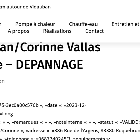
 km autour de Vidauban
n
Pompe à chaleur
Chauffe-eau
Entretien e
A propos
Réalisations
Contact
ian/Corinne Vallas
ne – DEPANNAGE
on
775-3ec0a00c576b », »date »: »2023-12-
 »Long
» », »remarques »: » », »noteInterne »: » », »statut »: »VALIDE »
an/Corinne », »adresse »: »386 Rue de l’Argens, 83380 Roquebru
r », »telephone »: »0687740245″}, »equipements »: