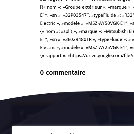
[{« nom »: »Groupe extérieur », »marque »: 
E1″, »sn »: »32P03547″, »typeFluide »: »R32″
Electric », »modele »: »MSZ-AY50VGK-E1″, »s
{« nom »: »split », »marque »: »Mitsubishi 
E1″, »sn »: »3E029480TR », »typeFluide »: » »
Electric », »modele »: »MSZ-AY25VGK-E1″, »sn
{« rapport »: »https://drive.google.com/fi
0 commentaire