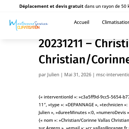
Déplacement et devis gratuit
dans un rayon de 50
Accueil
Climatisatio
20231211 – Christ
Christian/Corin
par
Julien
|
Mai 31, 2026
|
msc-interventi
{« interventionId »: »c3a5ff9d-9cc5-5654-b
11″, »type »: »DEPANNAGE », »technicien »:
Julien », »dureeMinutes »:0, »numeroDevis »: 
{« nom »: »Christian/Corinne Vallas Christi
sur Argens », »email »: »cc.vallas@orange.f