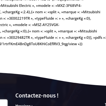
»Mitsubishi Electric », »modele »: »MXZ-3F68VF4-
, »chargeKg »:2.4},{« nom »: »split », »marque »: »Mitsubishi
n »: »3E002219TR », »typeFluide »: » », »chargeKg »:0},
Electric », »modele »: »MSZ-AY25VGK-
, »chargeKg »:0},{« nom »: »split », »marque »: »Mitsubishi
 »: »3E029482TR », »typeFluide »: » », »chargeKg »:0}], »pdfs »
le/d/1rtrFKmE4BnDg8ToU8KHiCoEflRV3_9qg/view »}}
Contactez-nous !
Horaires :