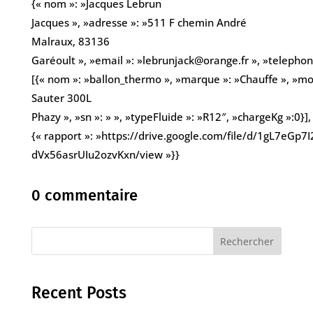
{« nom »: »Jacques Lebrun
Jacques », »adresse »: »511 F chemin André
Malraux, 83136
Garéoult », »email »: »lebrunjack@orange.fr », »teleph
[{« nom »: »ballon_thermo », »marque »: »Chauffe », »mo
Sauter 300L
Phazy », »sn »: » », »typeFluide »: »R12″, »chargeKg »:0}],
{« rapport »: »https://drive.google.com/file/d/1gL7eGp7I
dVx56asrUIu2ozvKxn/view »}}
0 commentaire
Rechercher
Recent Posts