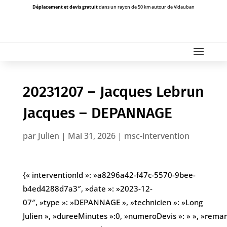
Déplacement et devis gratuit
dans un rayon de 50 km autour de Vidauban
20231207 – Jacques Lebrun
Jacques – DEPANNAGE
par
Julien
|
Mai 31, 2026
|
msc-intervention
{« interventionId »: »a8296a42-f47c-5570-9bee-
b4ed4288d7a3″, »date »: »2023-12-
07″, »type »: »DEPANNAGE », »technicien »: »Long
Julien », »dureeMinutes »:0, »numeroDevis »: » », »remarqu