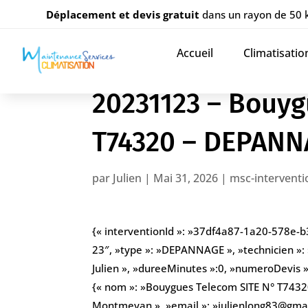
Déplacement et devis gratuit
dans un rayon de 50
Accueil
Climatisatio
20231123 – Bouyg
T74320 – DEPAN
par
Julien
|
Mai 31, 2026
|
msc-interventi
{« interventionId »: »37df4a87-1a20-578e-
23″, »type »: »DEPANNAGE », »technicien »:
Julien », »dureeMinutes »:0, »numeroDevis »: 
{« nom »: »Bouygues Telecom SITE N° T74320
Montmeyan », »email »: »julienlong83@gmail