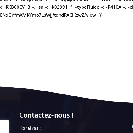
»: »RXB60CV1B », »sn »: »K029911″, »typeFluide »: »R410A », »ch
e/d/1ENxGYfmXMKYmo7LsWjJftqndRAClKzwZ/view »}}
Contactez-nous !
Horaires :