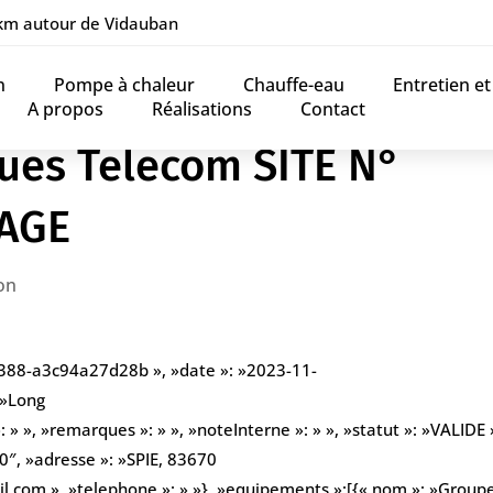
 km autour de Vidauban
n
Pompe à chaleur
Chauffe-eau
Entretien e
A propos
Réalisations
Contact
ues Telecom SITE N°
NAGE
on
b388-a3c94a27d28b », »date »: »2023-11-
 »Long
» », »remarques »: » », »noteInterne »: » », »statut »: »VALIDE »
″, »adresse »: »SPIE, 83670
.com », »telephone »: » »}, »equipements »:[{« nom »: »Group