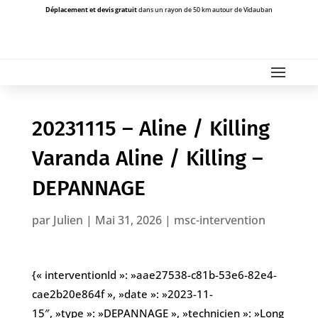
Déplacement et devis gratuit
dans un rayon de 50 km autour de Vidauban
20231115 – Aline / Killing
Varanda Aline / Killing –
DEPANNAGE
par
Julien
|
Mai 31, 2026
|
msc-intervention
{« interventionId »: »aae27538-c81b-53e6-82e4-
cae2b20e864f », »date »: »2023-11-
15″, »type »: »DEPANNAGE », »technicien »: »Long