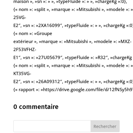
maison », »sn »: » », »typeFluide »: » », »chargeKg »:0},
{« nom »: »split », »marque »: »Mitsubishi », »modele »: 
25VG-
E2″, »sn »: »2XA16099″, »typeFluide »: » », »chargeKg »:0
{« nom »: »Groupe
extérieur », »marque »: »Mitsubishi », »modele »: »MXZ-
2F53VFHZ-
E1″, »sn »: »27U05679″, »typeFluide »: »R32″, »chargeKg 
{« nom »: »split », »marque »: »Mitsubishi », »modele »:
KT35VG-
E2″, »sn »: »26A09312″, »typeFluide »: » », »chargeKg »:0}
{« rapport »: »https://drive.google.com/file/d/12fNSy
0 commentaire
Rechercher