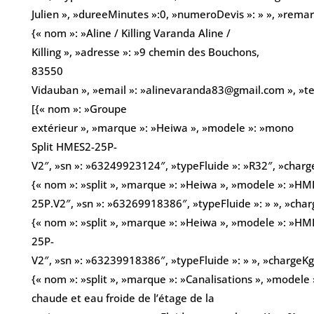
Julien », »dureeMinutes »:0, »numeroDevis »: » », »remarqu
{« nom »: »Aline / Killing Varanda Aline /
Killing », »adresse »: »9 chemin des Bouchons,
83550
Vidauban », »email »: »alinevaranda83@gmail.com », »t
[{« nom »: »Groupe
extérieur », »marque »: »Heiwa », »modele »: »mono
Split HMES2-25P-
V2″, »sn »: »63249923124″, »typeFluide »: »R32″, »charg
{« nom »: »split », »marque »: »Heiwa », »modele »: »HM
25P.V2″, »sn »: »63269918386″, »typeFluide »: » », »char
{« nom »: »split », »marque »: »Heiwa », »modele »: »HM
25P-
V2″, »sn »: »63239918386″, »typeFluide »: » », »chargeKg 
{« nom »: »split », »marque »: »Canalisations », »modele 
chaude et eau froide de l’étage de la