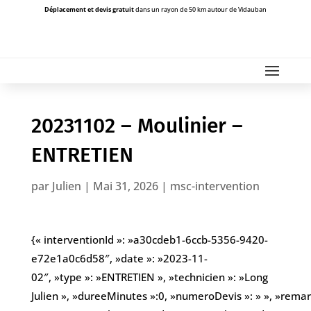
Déplacement et devis gratuit
dans un rayon de 50 km autour de Vidauban
20231102 – Moulinier –
ENTRETIEN
par
Julien
|
Mai 31, 2026
|
msc-intervention
{« interventionId »: »a30cdeb1-6ccb-5356-9420-
e72e1a0c6d58″, »date »: »2023-11-
02″, »type »: »ENTRETIEN », »technicien »: »Long
Julien », »dureeMinutes »:0, »numeroDevis »: » », »remarqu