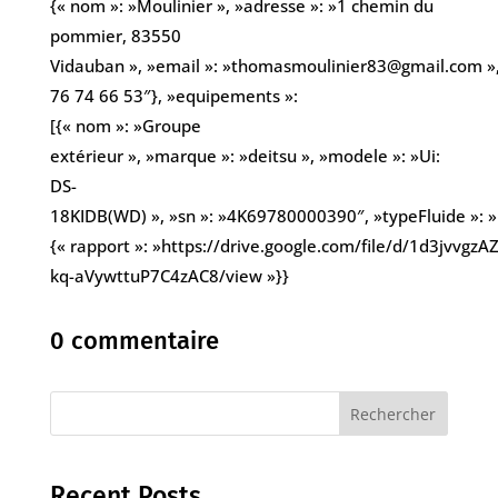
{« nom »: »Moulinier », »adresse »: »1 chemin du
pommier, 83550
Vidauban », »email »: »thomasmoulinier83@gmail.com »,
76 74 66 53″}, »equipements »:
[{« nom »: »Groupe
extérieur », »marque »: »deitsu », »modele »: »Ui:
DS-
18KIDB(WD) », »sn »: »4K69780000390″, »typeFluide »: »R
{« rapport »: »https://drive.google.com/file/d/1d3jvvgz
kq-aVywttuP7C4zAC8/view »}}
0 commentaire
Rechercher
Recent Posts