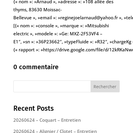
{« nom »: »Arnaud », »adresse »: »108 allée des
thyms, 83630 Moissac-
Bellevue », »email »: »reginejoelarnaud@yahoo.fr », »t
[{« nom »: »console », »marque »: »Mitsubishi
electric », »modele »: »Ge: MXZ-2F53VF4 –
E1″, »sn »: »36P23662″, »typeFluide »: »R32″, »chargeKg »
{« rapport »: »https://drive.google.com/file/d/12kRK
0 commentaire
Rechercher
Recent Posts
20260624 – Coquart – Entretien
20260624 – Alignier / Clotet – Entretien