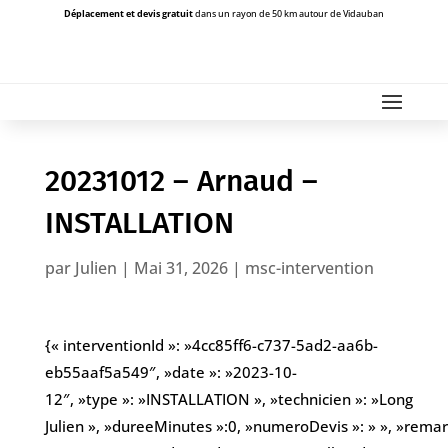
Déplacement et devis gratuit
dans un rayon de 50 km autour de Vidauban
20231012 – Arnaud –
INSTALLATION
par
Julien
|
Mai 31, 2026
|
msc-intervention
{« interventionId »: »4cc85ff6-c737-5ad2-aa6b-
eb55aaf5a549″, »date »: »2023-10-
12″, »type »: »INSTALLATION », »technicien »: »Long
Julien », »dureeMinutes »:0, »numeroDevis »: » », »remarqu