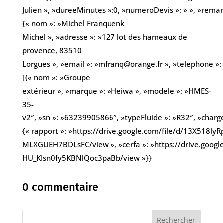
Julien », »dureeMinutes »:0, »numeroDevis »: » », »remarqu
{« nom »: »Michel Franquenk
Michel », »adresse »: »127 lot des hameaux de
provence, 83510
Lorgues », »email »: »mfranq@orange.fr », »telephone »
[{« nom »: »Groupe
extérieur », »marque »: »Heiwa », »modele »: »HMES-
35-
v2″, »sn »: »63239905866″, »typeFluide »: »R32″, »chargeK
{« rapport »: »https://drive.google.com/file/d/13X518l
MLXGUEH7BDLsFC/view », »cerfa »: »https://drive.google
HU_KIsn0fy5KBNlQoc3paBb/view »}}
0 commentaire
Rechercher