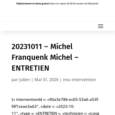
Déplacement et devis gratuit
dans un rayon de 50 km autour de Vidauban
20231011 – Michel
Franquenk Michel –
ENTRETIEN
par
Julien
|
Mai 31, 2026
|
msc-intervention
{« interventionId »: »90a3e786-ec05-53a6-a53f-
f4f1ceae3a63″, »date »: »2023-10-
11″, »type »: »ENTRETIEN », »technicien »: »Long